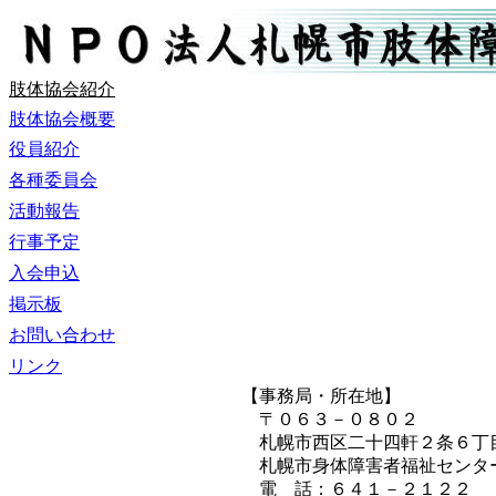
肢体協会紹介
肢体協会概要
役員紹介
札幌市
各種委員会
肢体障害者協会
活動報告
紹介
行事予定
入会申込
掲示板
お問い合わせ
リンク
あなた
【事務局・所在地】
〒０６３－０８０２
札幌市西区二十四軒２条６丁
札幌市身体障害者福祉センタ
電 話：６４１－２１２２